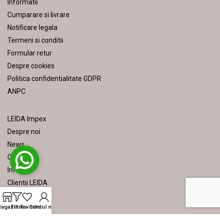
Informatii
Cumparare si livrare
Notificare legala
Termeni si conditii
Formular retur
Despre cookies
Politica confidentialitate GDPR
ANPC
LEIDA Impex
Despre noi
News
Contact
Info util
Clientii LEIDA
Cataloage
agazin
Filtre
Favorite
Contul meu