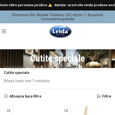
v către persoane juridice.
Atenție: acest site vinde produse exclusiv
Showroom Blv. Nicolae Titulescu 163, sector 1- Bucuresti
Consultanta gratuita
Cutite speciale
Prima pagină
Gastronomie
TACAMURI
Cutit
Cutite speciale
Afișez toate cele 7 rezultate
Afiseaza bara filtre
Filtre