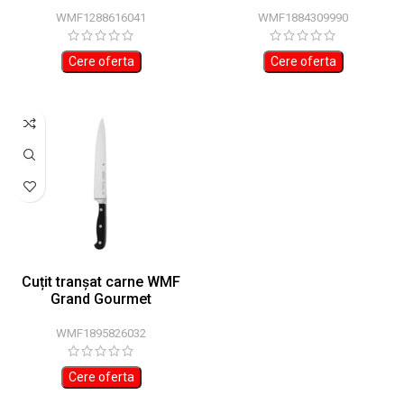
WMF1288616041
WMF1884309990
Cere oferta
Cere oferta
Cuțit tranșat carne WMF
Grand Gourmet
WMF1895826032
Cere oferta