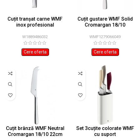
Cuțit tranșat carne WMF
Cuțit gustare WMF Solid
inox profesional
Cromargan 18/10
W1889486032
WMF1279066049
Cere oferta
Cere oferta
Cuțit brânză WMF Neutral
Set 3cuțite colorate WMF
Cromargan 18/10 22cm
cu suport