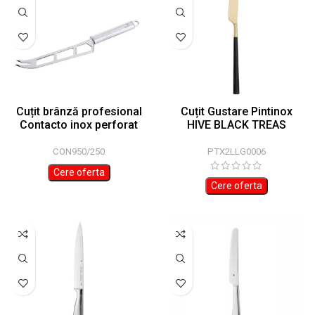
Cuțit brânză profesional
Cuțit Gustare Pintinox
Contacto inox perforat
HIVE BLACK TREAS
15.5x27cm
PTX2LLG0006
CON950/250
Cere oferta
Cere oferta