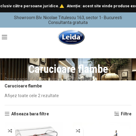
siv către persoane juridice.
Atenție: acest site vinde produse exclus
Showroom Blv. Nicolae Titulescu 163, sector 1- Bucuresti
Consultanta gratuita
Carucioare flambe
Prima pagină
Gastronomie
GHERIDOANE
Carucioare flambe
Afișez toate cele 2 rezultate
Afiseaza bara filtre
Filtre