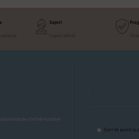
a
Suport
Prog
ecurizata
Suport clienti
Vezi
vei beneficia de ofertele noastre!
Sunt de acord cu p