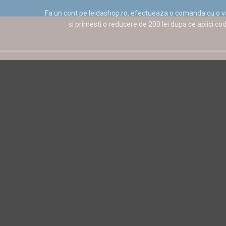
Cere oferta
Cere oferta
Fa un cont pe leidashop.ro, efectueaza o comanda cu o v
si primesti o reducere de 200 lei dupa ce aplici cod