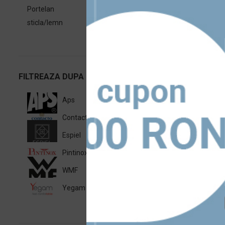
Portelan
1
sticla/lemn
1
FILTREAZA DUPA BRAND
Aps
2
Contacto
3
Espiel
1
Pintinox
1
WMF
3
Yegam
1
Te