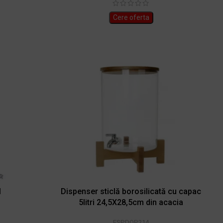
Cere oferta
l
Dispenser sticlă borosilicată cu capac
5litri 24,5X28,5cm din acacia
ESPDOP214