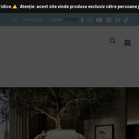
Atenție: acest site vinde produse exclusiv către persoane juridice.
FAVORITE
COMPARA
CONTACT