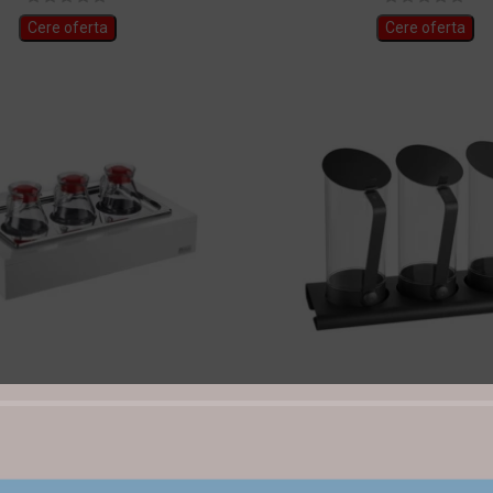
Cere oferta
Cere oferta
rece perete dublu 3 x1,5 litri
Set dispenser cereale suc
46x64x12.2 cm
WMF0636489000
PTX511B1A00
Cere oferta