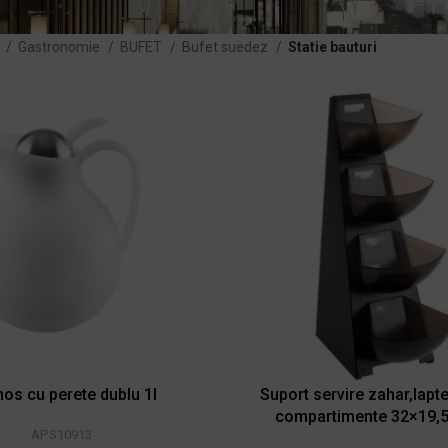
ă
Gastronomie
BUFET
Bufet suedez
Statie bauturi
os cu perete dublu 1l
Suport servire zahar,lapte
compartimente 32×19,
APS10913