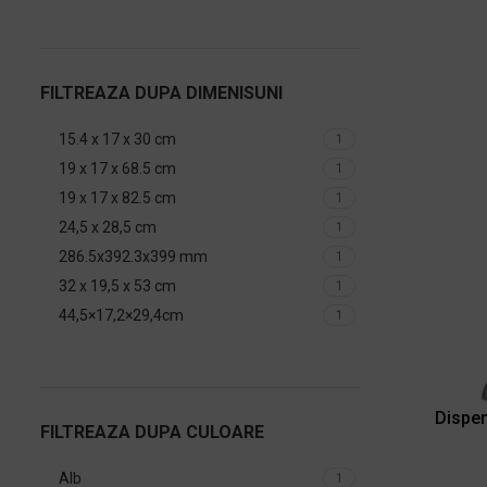
FILTREAZA DUPA DIMENISUNI
15.4 x 17 x 30 cm
1
19 x 17 x 68.5 cm
1
19 x 17 x 82.5 cm
1
24,5 x 28,5 cm
1
286.5x392.3x399 mm
1
32 x 19,5 x 53 cm
1
44,5×17,2×29,4cm
1
Dispen
FILTREAZA DUPA CULOARE
Alb
1