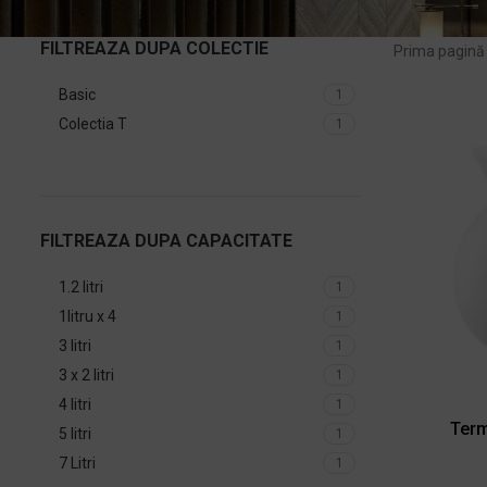
FILTREAZA DUPA COLECTIE
Prima pagin
Basic
1
Colectia T
1
FILTREAZA DUPA CAPACITATE
1.2 litri
1
1litru x 4
1
3 litri
1
3 x 2 litri
1
4 litri
1
Term
5 litri
1
7 Litri
1