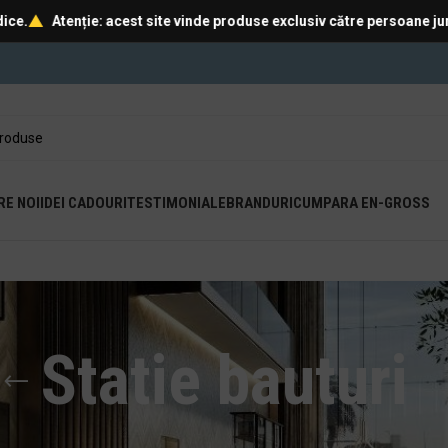
tenție: acest site vinde produse exclusiv către persoane juridice.
RE NOI
IDEI CADOURI
TESTIMONIALE
BRANDURI
CUMPARA EN-GROSS
Statie bauturi