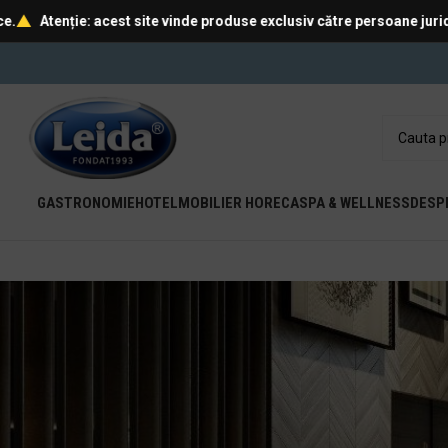
nție: acest site vinde produse exclusiv către persoane juridice.
A
GASTRONOMIE
HOTEL
MOBILIER HORECA
SPA & WELLNESS
DESP