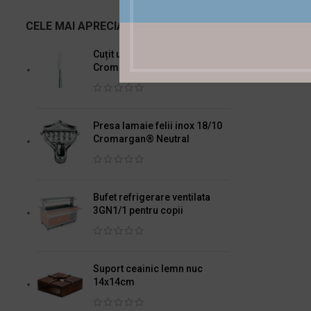
CELE MAI APRECIATE
Cuțit unt WMF Base
Cromargan 18/10
Presa lamaie felii inox 18/10
Cromargan® Neutral
Bufet refrigerare ventilata
3GN1/1 pentru copii
Suport ceainic lemn nuc
14x14cm