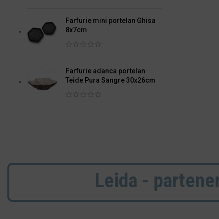
Farfurie mini portelan Ghisa
8x7cm
Farfurie adanca portelan
Teide Pura Sangre 30x26cm
Leida - partener