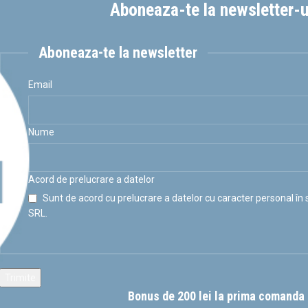
Aboneaza-te la newsletter-u
Cere oferta
Aboneaza-te la newsletter
Email
Nume
Acord de prelucrare a datelor
Sunt de acord cu prelucrare a datelor cu caracter personal în
SRL.
rmos Campo 1 litru
Dozator suc 286×392×399
WMF5845179087
YEG18008-000
Bonus de 200 lei la prima comanda 