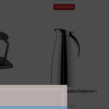
Cere oferta
 WMF Basic
Termos inox perete dublu Eleganza 1
litru
WMF5845179076