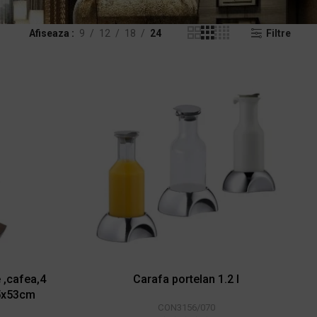
Afiseaza
9
12
18
24
Filtre
 ,cafea,4
Carafa portelan 1.2 l
5x53cm
CON3156/070