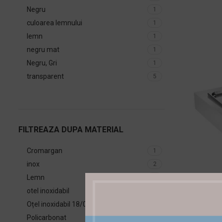
Negru
1
culoarea lemnului
1
lemn
1
negru mat
1
Negru, Gri
1
transparent
5
FILTREAZA DUPA MATERIAL
Cromargan
1
inox
2
Lemn
1
Suport tava 
otel inoxidabil
1
Oțel inoxidabil 18/0, ABS
1
Policarbonat
1