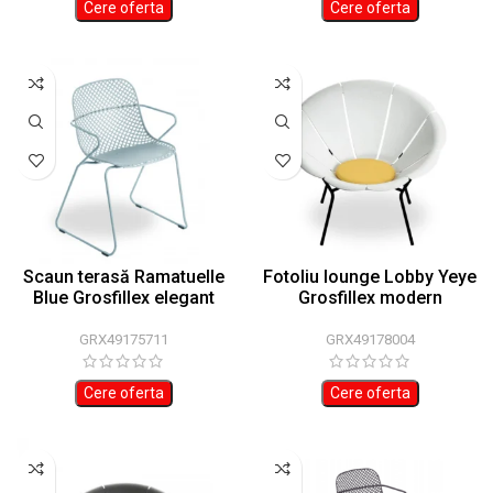
Cere oferta
Cere oferta
Scaun terasă Ramatuelle
Fotoliu lounge Lobby Yeye
Blue Grosfillex elegant
Grosfillex modern
GRX49175711
GRX49178004
Cere oferta
Cere oferta