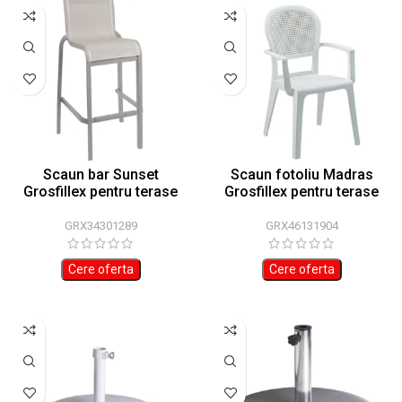
Scaun bar Sunset
Scaun fotoliu Madras
Grosfillex pentru terase
Grosfillex pentru terase
57X57x90cm
GRX34301289
GRX46131904
Cere oferta
Cere oferta