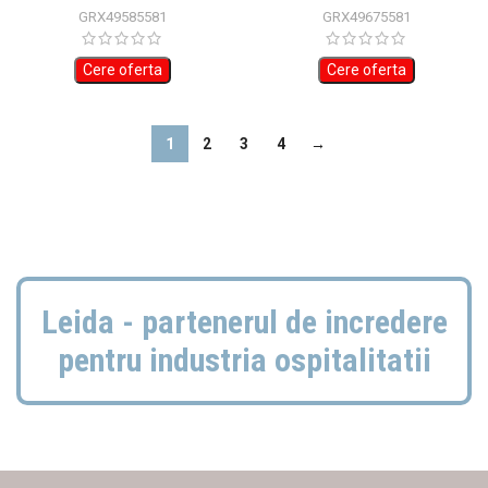
GRX49585581
GRX49675581
Cere oferta
Cere oferta
1
2
3
4
→
Leida - partenerul de incredere
pentru industria ospitalitatii