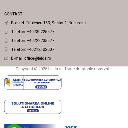
CONTACT
B-dul N. Titulescu 163, Sector 1, Bucuresti
Telefon: +40730225577
Telefon: +40722235577
Telefon: +40212102007
E-mail:
office@leida.ro
Copyright © 2025 Leida.ro. Toate drepturile rezervate.