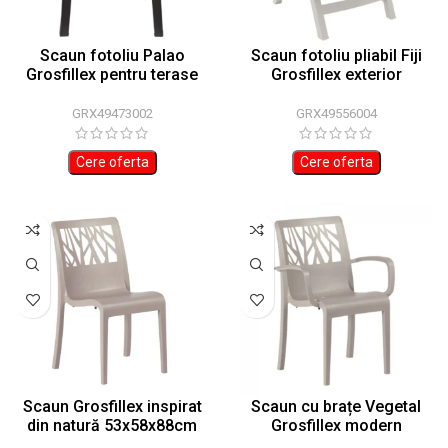
Scaun fotoliu Palao
Scaun fotoliu pliabil Fiji
Grosfillex pentru terase
Grosfillex exterior
57x57x90cm
62x67x107cm
GRX49473002
GRX49556004
Cere oferta
Cere oferta
Scaun Grosfillex inspirat
Scaun cu brațe Vegetal
din natură 53x58x88cm
Grosfillex modern
60x58x88cm