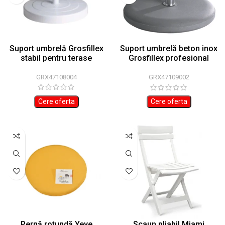
Suport umbrelă Grosfillex
Suport umbrelă beton inox
stabil pentru terase
Grosfillex profesional
59cm
GRX47108004
GRX47109002
Cere oferta
Cere oferta
Pernă rotundă Yeye
Scaun pliabil Miami