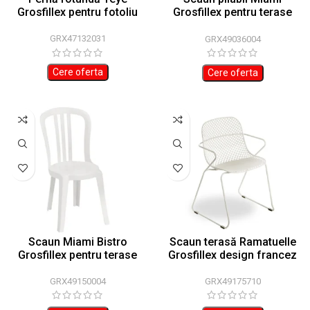
Grosfillex pentru fotoliu
Grosfillex pentru terase
42x50x80cm
GRX47132031
GRX49036004
Cere oferta
Cere oferta
Scaun Miami Bistro
Scaun terasă Ramatuelle
Grosfillex pentru terase
Grosfillex design francez
44x54x88cm
57x54x80cm
GRX49150004
GRX49175710