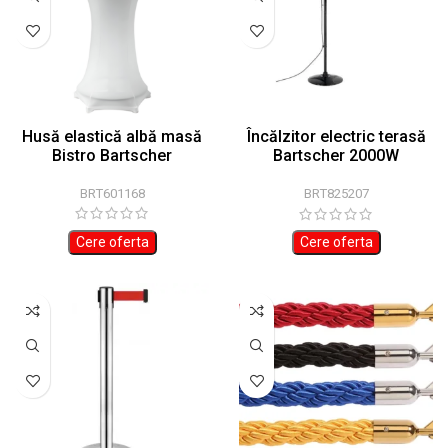
Husă elastică albă masă
Încălzitor electric terasă
Bistro Bartscher
Bartscher 2000W
profesional
BRT601168
BRT825207
Cere oferta
Cere oferta