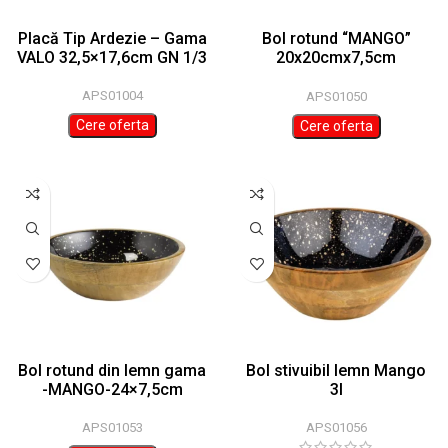
Placă Tip Ardezie – Gama
Bol rotund “MANGO”
VALO 32,5×17,6cm GN 1/3
20x20cmx7,5cm
;800ml;lemn; negru/auriu
APS01004
APS01050
Cere oferta
Cere oferta
Bol rotund din lemn gama
Bol stivuibil lemn Mango
-MANGO-24×7,5cm
3l
negru/auriu
APS01056
APS01053