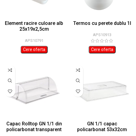
Element racire culoare alb
Termos cu perete dublu 1l
25x19x2,5cm
APS10913
APS10791
Cere oferta
Cere oferta
Capac Rolltop GN 1/1 din
GN 1/1 capac
policarbonat transparent
policarbonat 53x32cm
– APS Germany