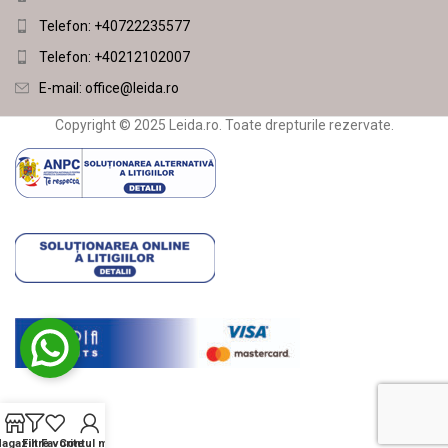
Telefon: +40722235577
Telefon: +40212102007
E-mail:
office@leida.ro
Copyright © 2025 Leida.ro. Toate drepturile rezervate.
agazin
Filtre
Favorite
Contul meu