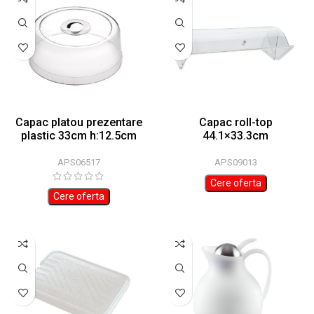
Capac platou prezentare
Capac roll-top
plastic 33cm h:12.5cm
44.1×33.3cm
APS06517
APS09013
Cere oferta
Cere oferta