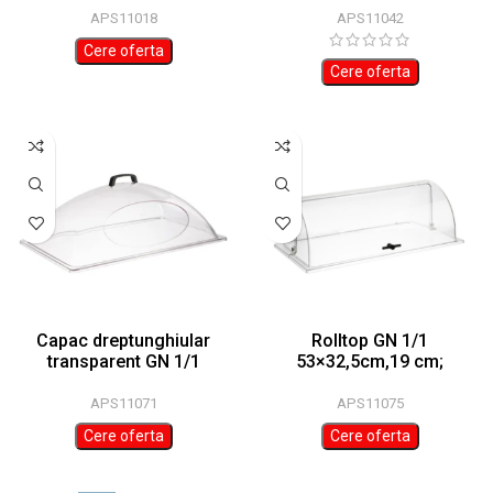
APS11042
APS11018
Cere oferta
Cere oferta
Capac dreptunghiular
Rolltop GN 1/1
transparent GN 1/1
53×32,5cm,19 cm;
54x33x20cm SAN APS
policarbonat transparent
APS11071
APS11075
Cere oferta
Cere oferta