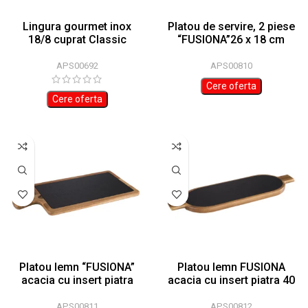
Lingura gourmet inox
Platou de servire, 2 piese
18/8 cuprat Classic
“FUSIONA”26 x 18 cm
APS00692
APS00810
Cere oferta
Cere oferta
Platou lemn “FUSIONA”
Platou lemn FUSIONA
acacia cu insert piatra
acacia cu insert piatra 40
33x20cmxh:2cm
x 15 cmxh:2cm
APS00811
APS00812