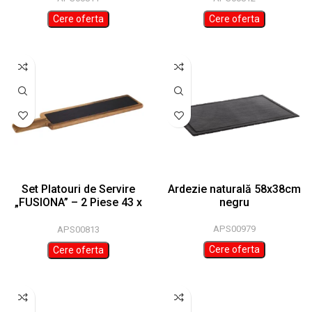
Cere oferta
Cere oferta
Set Platouri de Servire
Ardezie naturală 58x38cm
„FUSIONA” – 2 Piese 43 x
negru
12 cm
APS00979
APS00813
Cere oferta
Cere oferta