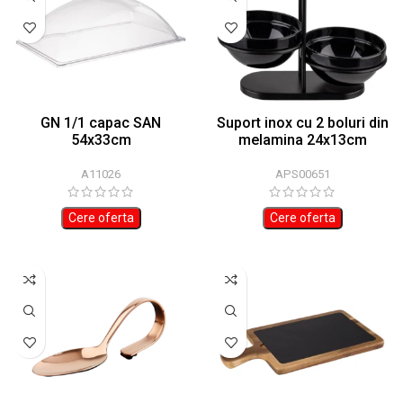
GN 1/1 capac SAN
Suport inox cu 2 boluri din
54x33cm
melamina 24x13cm
A11026
APS00651
Cere oferta
Cere oferta