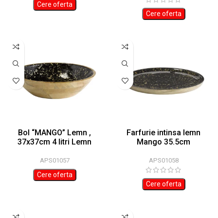
Cere oferta
Cere oferta
Bol “MANGO” Lemn ,
Farfurie intinsa lemn
37x37cm 4 litri Lemn
Mango 35.5cm
Negru,auriu
APS01058
APS01057
Cere oferta
Cere oferta