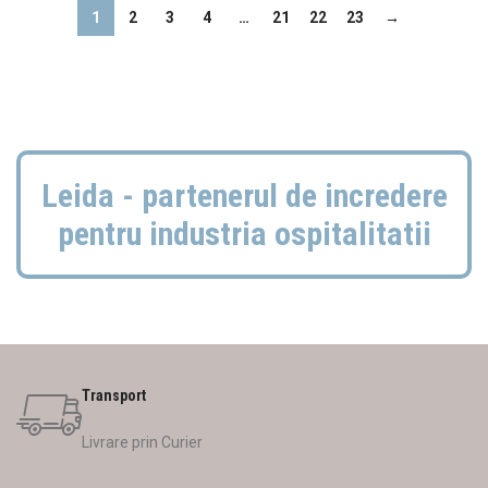
1
2
3
4
…
21
22
23
→
Leida - partenerul de incredere
pentru industria ospitalitatii
Transport
Livrare prin Curier