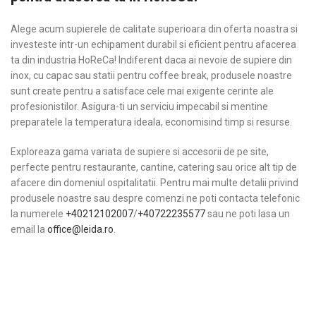
Alege acum supierele de calitate superioara din oferta noastra si
investeste intr-un echipament durabil si eficient pentru afacerea
ta din industria HoReCa! Indiferent daca ai nevoie de supiere din
inox, cu capac sau statii pentru coffee break, produsele noastre
sunt create pentru a satisface cele mai exigente cerinte ale
profesionistilor. Asigura-ti un serviciu impecabil si mentine
preparatele la temperatura ideala, economisind timp si resurse.
Exploreaza gama variata de supiere si accesorii de pe site,
perfecte pentru restaurante, cantine, catering sau orice alt tip de
afacere din domeniul ospitalitatii. Pentru mai multe detalii privind
produsele noastre sau despre comenzi ne poti contacta telefonic
la numerele
+40212102007
/
+40722235577
sau ne poti lasa un
email la
office@leida.ro
.