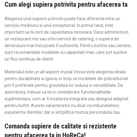
Cum alegi supiera potrivita pentru afacerea ta
Alegerea unei supiere potrivite poate face diferenta intre un
serviciu mediocru si unul exceptional. In primul rand, este
important sa tii cont de capacitatea necesara. Daca administrezi
un restaurant mic sau oferi servicii de catering, o supiera de
dimensiuni mai mici poate fi suficienta. Pentru bufete sau cantine,
sunt recomandate modelele cu capacitati mari, care pot sustine
un flux continuu de clienti.
Materialul este un alt aspect crucial. Inoxul este alegerea ideala
pentru durabilitate si igiena, in timp ce modelele din policarbonat
pot fi preferate pentru greutatea lor redusa si versatilitate. De
asemenea, trebuie sa iei in considerare functionalitatile
suplimentare, cum ar fi incalzirea integrata sau designul adaptat
pentru bufet. Aceste caracteristici nu doar ca imbunatatesc
experienta clientilor, dar si simplifica munca personalului tau.
Comanda supiere de calitate si rezistente
pentru afacerea ta in HoReCa!