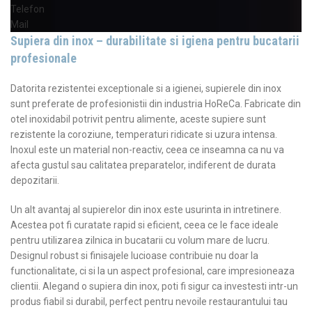
Telefon
Mail
Supiera din inox – durabilitate si igiena pentru bucatarii
profesionale
Datorita rezistentei exceptionale si a igienei, supierele din inox
sunt preferate de profesionistii din industria HoReCa. Fabricate din
otel inoxidabil potrivit pentru alimente, aceste supiere sunt
rezistente la coroziune, temperaturi ridicate si uzura intensa.
Inoxul este un material non-reactiv, ceea ce inseamna ca nu va
afecta gustul sau calitatea preparatelor, indiferent de durata
depozitarii.
Un alt avantaj al supierelor din inox este usurinta in intretinere.
Acestea pot fi curatate rapid si eficient, ceea ce le face ideale
pentru utilizarea zilnica in bucatarii cu volum mare de lucru.
Designul robust si finisajele lucioase contribuie nu doar la
functionalitate, ci si la un aspect profesional, care impresioneaza
clientii. Alegand o supiera din inox, poti fi sigur ca investesti intr-un
produs fiabil si durabil, perfect pentru nevoile restaurantului tau