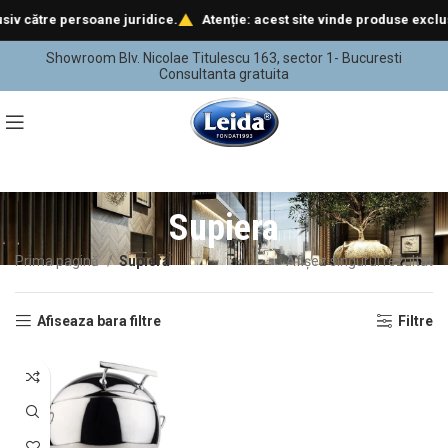
re persoane juridice.
Atenție: acest site vinde produse exclusiv căt
Showroom Blv. Nicolae Titulescu 163, sector 1- Bucuresti
Consultanta gratuita
Supiera
Prima pagină
Supiera
Afișez singurul rezultat
Afiseaza bara filtre
Filtre