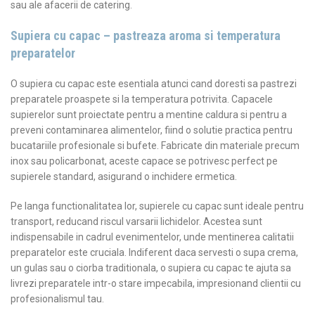
sau ale afacerii de catering.
Supiera cu capac – pastreaza aroma si temperatura
preparatelor
O supiera cu capac este esentiala atunci cand doresti sa pastrezi
preparatele proaspete si la temperatura potrivita. Capacele
supierelor sunt proiectate pentru a mentine caldura si pentru a
preveni contaminarea alimentelor, fiind o solutie practica pentru
bucatariile profesionale si bufete. Fabricate din materiale precum
inox sau policarbonat, aceste capace se potrivesc perfect pe
supierele standard, asigurand o inchidere ermetica.
Pe langa functionalitatea lor, supierele cu capac sunt ideale pentru
transport, reducand riscul varsarii lichidelor. Acestea sunt
indispensabile in cadrul evenimentelor, unde mentinerea calitatii
preparatelor este cruciala. Indiferent daca servesti o supa crema,
un gulas sau o ciorba traditionala, o supiera cu capac te ajuta sa
livrezi preparatele intr-o stare impecabila, impresionand clientii cu
profesionalismul tau.